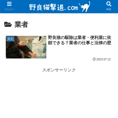
効果絶大な猫よけ対策の方法とおすすめグッズを紹介するブログ
メニュー
検索
業者
野良猫の駆除は業者・便利屋に依
業者
頼できる？業者の仕事と法律の壁
2023.07.12
スポンサーリンク